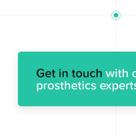
Get in touch
with o
prosthetics expert