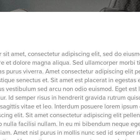
 sit amet, consectetur adipiscing elit, sed do eius
ore et dolore magna aliqua. Sed ullamcorper morbi t
s purus viverra. Amet consectetur adipiscing elit p
stique senectus et. Sit amet est placerat in egesta
us vestibulum sed arcu non odio euismod. Eget est 
ur. Id semper risus in hendrerit gravida rutrum quis
agittis vitae et leo. Interdum posuere lorem ipsum 
cing elit. Sit amet consectetur adipiscing elit pelle
nulla facilisi nullam. In eu mi bibendum neque eg
iam. Amet nisl purus in mollis nunc sed id semper 