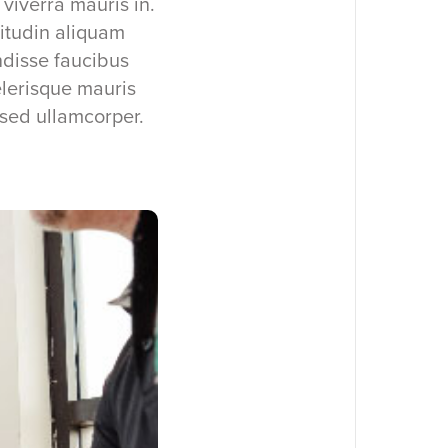
viverra mauris in.
citudin aliquam
endisse faucibus
elerisque mauris
 sed ullamcorper.