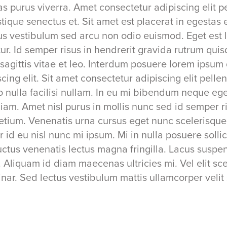
s purus viverra. Amet consectetur adipiscing elit p
stique senectus et. Sit amet est placerat in egesta
us vestibulum sed arcu non odio euismod. Eget est 
ur. Id semper risus in hendrerit gravida rutrum quis
agittis vitae et leo. Interdum posuere lorem ipsum 
cing elit. Sit amet consectetur adipiscing elit pelle
nulla facilisi nullam. In eu mi bibendum neque eg
iam. Amet nisl purus in mollis nunc sed id semper 
etium. Venenatis urna cursus eget nunc scelerisque 
r id eu nisl nunc mi ipsum. Mi in nulla posuere solli
 Luctus venenatis lectus magna fringilla. Lacus susp
 Aliquam id diam maecenas ultricies mi. Vel elit sc
nar. Sed lectus vestibulum mattis ullamcorper velit