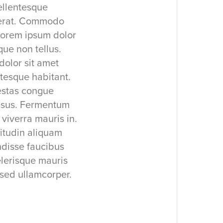
ellentesque
s erat. Commodo
lorem ipsum dolor
que non tellus.
dolor sit amet
ntesque habitant.
estas congue
risus. Fermentum
viverra mauris in.
citudin aliquam
endisse faucibus
elerisque mauris
 sed ullamcorper.