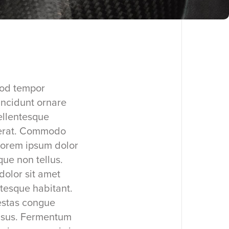
mod tempor
incidunt ornare
ellentesque
s erat. Commodo
lorem ipsum dolor
que non tellus.
dolor sit amet
ntesque habitant.
estas congue
risus. Fermentum