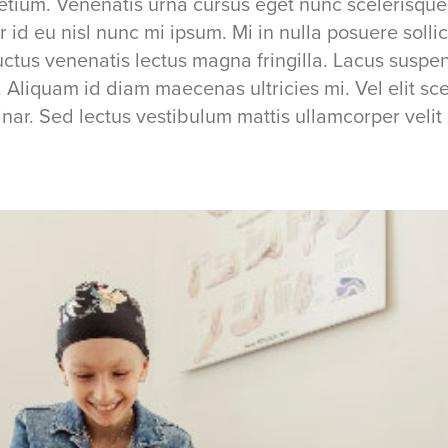
etium. Venenatis urna cursus eget nunc scelerisque 
r id eu nisl nunc mi ipsum. Mi in nulla posuere solli
 Luctus venenatis lectus magna fringilla. Lacus susp
 Aliquam id diam maecenas ultricies mi. Vel elit sc
nar. Sed lectus vestibulum mattis ullamcorper velit